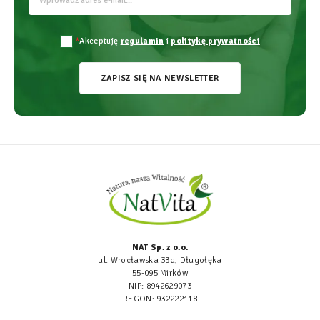
*
Akceptuję
regulamin
i
politykę prywatności
ZAPISZ SIĘ NA NEWSLETTER
NAT Sp. z o.o.
ul. Wrocławska 33d, Długołęka
55-095 Mirków
NIP: 8942629073
REGON: 932222118