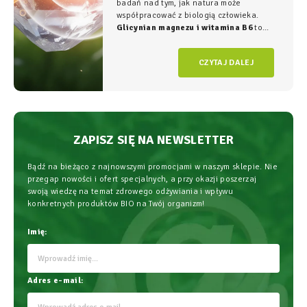
badań nad tym, jak natura może
współpracować z biologią człowieka.
Glicynian magnezu i witamina B6
to
duet, który w NatVita traktujemy jako
fundament świadomego wspierania
CZYTAJ DALEJ
organizmu, łączący wysoką skuteczność z
najwyższym bezpieczeństwem
stosowania.
ZAPISZ SIĘ NA NEWSLETTER
Bądź na bieżąco z najnowszymi promocjami w naszym sklepie. Nie
przegap nowości i ofert specjalnych, a przy okazji poszerzaj
swoją wiedzę na temat zdrowego odżywiania i wpływu
konkretnych produktów BIO na Twój organizm!
Imię:
Adres e-mail: