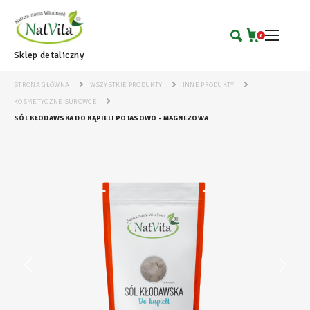
0
Sklep detaliczny
STRONA GŁÓWNA
WSZYSTKIE PRODUKTY
INNE PRODUKTY
KOSMETYCZNE SUROWCE
SÓL KŁODAWSKA DO KĄPIELI POTASOWO - MAGNEZOWA