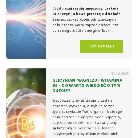
Często
czujesz się zmęczony, brakuje
Ci energii, a kawa przestaje działać?
Zamiast szukać kolejnych sztucznych
pobudzaczy, warto zajrzeć głębiej, czyli
do samego źródła energii w Twoim
organizmie - tam, gdzie na poziomie
komórkowym rozgrywa się cała
gra o
CZYTAJ DALEJ
witalność.
31.12.2025
GLICYNIAN MAGNEZU I WITAMINA
B6 - CO WARTO WIEDZIEĆ O TYM
DUECIE?
Współczesny świat stawia przed nami
ogromne wyzwania, a szybkie tempo
życia sprawia, że Twój organizm każdego
dnia potrzebuje optymalnego wsparcia,
aby zachować pełnię sił i wewnętrzny
spokój.
To harmonijne połączenie substancji
odżywczych jest wynikiem wieloletnich