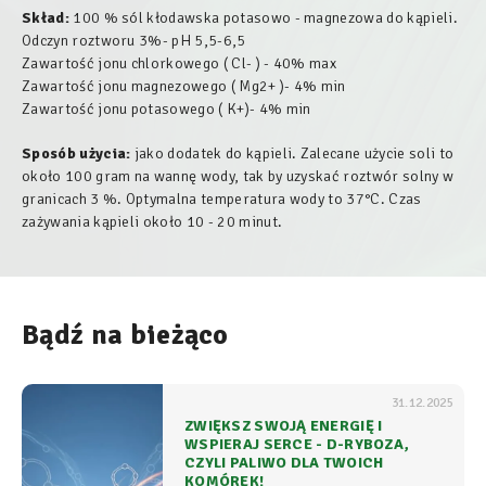
Skład:
100 % sól kłodawska potasowo - magnezowa do kąpieli.
Odczyn roztworu 3%- pH 5,5-6,5
Zawartość jonu chlorkowego ( Cl- ) - 40% max
Zawartość jonu magnezowego ( Mg2+ )- 4% min
Zawartość jonu potasowego ( K+)- 4% min
Sposób użycia:
jako dodatek do kąpieli. Zalecane użycie soli to
około 100 gram na wannę wody, tak by uzyskać roztwór solny w
granicach 3 %. Optymalna temperatura wody to 37°C. Czas
zażywania kąpieli około 10 - 20 minut.
Bądź na bieżąco
31.12.2025
ZWIĘKSZ SWOJĄ ENERGIĘ I
WSPIERAJ SERCE - D-RYBOZA,
CZYLI PALIWO DLA TWOICH
KOMÓREK!