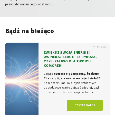
przygotowania tego roztworu.
Bądź na bieżąco
31.12.2025
ZWIĘKSZ SWOJĄ ENERGIĘ I
WSPIERAJ SERCE - D-RYBOZA,
CZYLI PALIWO DLA TWOICH
KOMÓREK!
Często
czujesz się zmęczony, brakuje
Ci energii, a kawa przestaje działać?
Zamiast szukać kolejnych sztucznych
pobudzaczy, warto zajrzeć głębiej, czyli
do samego źródła energii w Twoim
organizmie - tam, gdzie na poziomie
komórkowym rozgrywa się cała
gra o
CZYTAJ DALEJ
witalność.