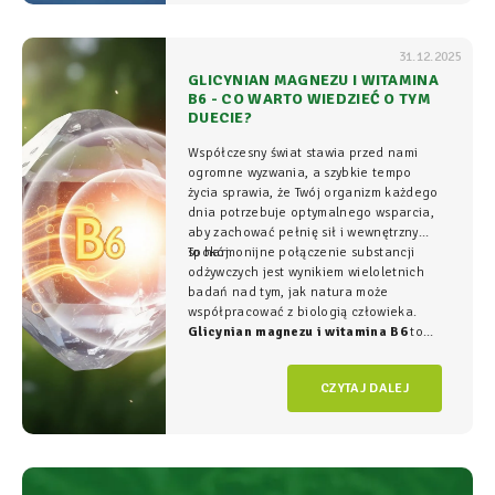
31.12.2025
GLICYNIAN MAGNEZU I WITAMINA
B6 - CO WARTO WIEDZIEĆ O TYM
DUECIE?
Współczesny świat stawia przed nami
ogromne wyzwania, a szybkie tempo
życia sprawia, że Twój organizm każdego
dnia potrzebuje optymalnego wsparcia,
aby zachować pełnię sił i wewnętrzny
spokój.
To harmonijne połączenie substancji
odżywczych jest wynikiem wieloletnich
badań nad tym, jak natura może
współpracować z biologią człowieka.
Glicynian magnezu i witamina B6
to
duet, który w NatVita traktujemy jako
fundament świadomego wspierania
CZYTAJ DALEJ
organizmu, łączący wysoką skuteczność z
najwyższym bezpieczeństwem
stosowania.