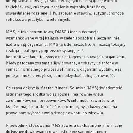
dolegliwości u tysięcy osób cierpiących na całą gamę chorób
takich jak rak, cukrzyca, zapalenie wątroby, borelioza,
stwardnienie rozsiane, HIV, zapalenie stawów, autyzm, choroba
refluksowa przełyku i wiele innych.
MMS, glinka bentonitowa, DMSO i inne substancje
wzmiankowane w tej książce w żaden sposób nie leczą ani nie
uzdrawiają organizmu. MMS to utleniacze, które niszczą toksyny
i zabijają patogeny poprzez oksydację, zaś
bentonit wchłania toksyny oraz patogeny i usuwa je z organizmu.
Kiedy patogeny zostaną zlikwidowane, a toksyny utlenione w
ramach normalnego procesu eliminacji, organizm wypłukuje je,
po czym może uleczyć się sam i odzyskać pełną sprawność.
Od czasu odkrycia Master Mineral Solution (MMS) świadomość
istnienia tego środka wciąż rośnie i ma równie wielu
zwolenników, co i przeciwników. Wiadomości zawarte w tej
książce mają charakter ściśle informacyjny, a każdy z nas ma
prawo sam wybrać swoją drogę powrotu do zdrowia.
Przewodnik stosowania MMS zawiera uaktualnione informacje
dotyczące dawkowania oraz instrukcje samodzielnego