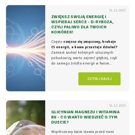
31.12.2025
ZWIĘKSZ SWOJĄ ENERGIĘ I
WSPIERAJ SERCE - D-RYBOZA,
CZYLI PALIWO DLA TWOICH
KOMÓREK!
Często
czujesz się zmęczony, brakuje
Ci energii, a kawa przestaje działać?
Zamiast szukać kolejnych sztucznych
pobudzaczy, warto zajrzeć głębiej, czyli
do samego źródła energii w Twoim
organizmie - tam, gdzie na poziomie
komórkowym rozgrywa się cała
gra o
CZYTAJ DALEJ
witalność.
31.12.2025
GLICYNIAN MAGNEZU I WITAMINA
B6 - CO WARTO WIEDZIEĆ O TYM
DUECIE?
Współczesny świat stawia przed nami