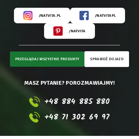
/NATVITA.PL
/NATVITAPL
/NATVITA
PRZEGLĄDAJ WSZYSTKIE PRODUKTY
SPRAWDŹ DOJAZD
MASZ PYTANIE? POROZMAWIAJMY!
+48 884 885 880
+48 71 302 69 97