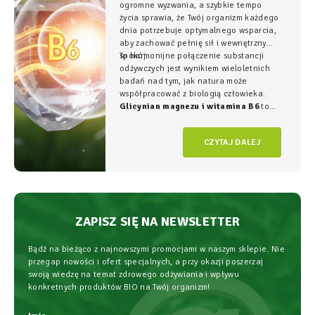
ogromne wyzwania, a szybkie tempo
życia sprawia, że Twój organizm każdego
dnia potrzebuje optymalnego wsparcia,
aby zachować pełnię sił i wewnętrzny
spokój.
To harmonijne połączenie substancji
odżywczych jest wynikiem wieloletnich
badań nad tym, jak natura może
współpracować z biologią człowieka.
Glicynian magnezu i witamina B6
to
duet, który w NatVita traktujemy jako
fundament świadomego wspierania
CZYTAJ DALEJ
organizmu, łączący wysoką skuteczność z
najwyższym bezpieczeństwem
stosowania.
ZAPISZ SIĘ NA NEWSLETTER
Bądź na bieżąco z najnowszymi promocjami w naszym sklepie. Nie
przegap nowości i ofert specjalnych, a przy okazji poszerzaj
swoją wiedzę na temat zdrowego odżywiania i wpływu
konkretnych produktów BIO na Twój organizm!