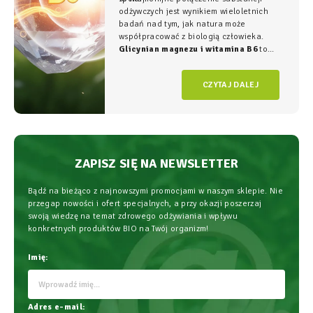
odżywczych jest wynikiem wieloletnich
badań nad tym, jak natura może
współpracować z biologią człowieka.
Glicynian magnezu i witamina B6
to
duet, który w NatVita traktujemy jako
fundament świadomego wspierania
CZYTAJ DALEJ
organizmu, łączący wysoką skuteczność z
najwyższym bezpieczeństwem
stosowania.
ZAPISZ SIĘ NA NEWSLETTER
Bądź na bieżąco z najnowszymi promocjami w naszym sklepie. Nie
przegap nowości i ofert specjalnych, a przy okazji poszerzaj
swoją wiedzę na temat zdrowego odżywiania i wpływu
konkretnych produktów BIO na Twój organizm!
Imię:
Adres e-mail: