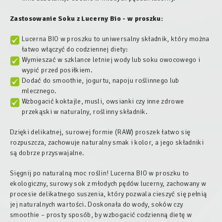
Zastosowanie
Soku z Lucerny Bio
- w proszku:
Lucerna BIO w proszku to uniwersalny składnik, który można
łatwo włączyć do codziennej diety:
Wymieszać w szklance letniej wody lub soku owocowego i
wypić przed posiłkiem.
Dodać do smoothie, jogurtu, napoju roślinnego lub
mlecznego.
Wzbogacić koktajle, musli, owsianki czy inne zdrowe
przekąski w naturalny, roślinny składnik.
Dzięki delikatnej, surowej formie (RAW) proszek łatwo się
rozpuszcza, zachowuje naturalny smak i kolor, a jego składniki
są dobrze przyswajalne.
Sięgnij po naturalną moc roślin! Lucerna BIO w proszku to
ekologiczny, surowy sok z młodych pędów lucerny, zachowany w
procesie delikatnego suszenia, który pozwala cieszyć się pełnią
jej naturalnych wartości. Doskonała do wody, soków czy
smoothie – prosty sposób, by wzbogacić codzienną dietę w