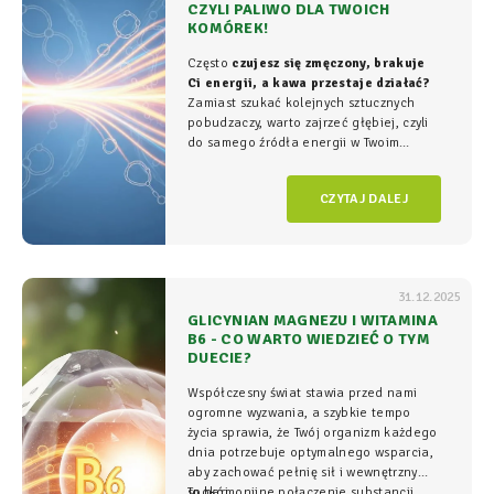
CZYLI PALIWO DLA TWOICH
KOMÓREK!
Często
czujesz się zmęczony, brakuje
Ci energii, a kawa przestaje działać?
Zamiast szukać kolejnych sztucznych
pobudzaczy, warto zajrzeć głębiej, czyli
do samego źródła energii w Twoim
organizmie - tam, gdzie na poziomie
komórkowym rozgrywa się cała
gra o
CZYTAJ DALEJ
witalność.
31.12.2025
GLICYNIAN MAGNEZU I WITAMINA
B6 - CO WARTO WIEDZIEĆ O TYM
DUECIE?
Współczesny świat stawia przed nami
ogromne wyzwania, a szybkie tempo
życia sprawia, że Twój organizm każdego
dnia potrzebuje optymalnego wsparcia,
aby zachować pełnię sił i wewnętrzny
spokój.
To harmonijne połączenie substancji