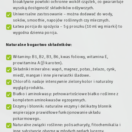
bioaktywne powłoki ochronne wokół cząstek, co gwarantuje
wysoką dostępność składników odżywczych.
Uniwersalne zastosowanie – można dodawać do wody,
soków, smoothie, napojów roślinnych czy mlecznych.
Łatwa porcja do spożycia – 5 g proszku (10 ml wg miarki) to
wygodna dzienna porcja.
Naturalne bogactwo składników:
Witaminy: B1, B2, B3, B6, kwas foliowy, witamina E,
prowitamina A (β‑karoten).
Składniki mineralne: wapń, magnez, potas, żelazo, cynk,
miedź, mangan i inne pierwiastki śladowe.
Chlorofil: nadaje intensywnie zielony kolor i naturalny
wygląd produktu.
Białko i aminokwasy: pełnowartościowe białko roślinne z
kompletem aminokwasów egzogennych.
Enzymy i błonnik: naturalne enzymy i delikatny błonnik
wspierające prawidłowe funkcjonowanie układu
pokarmowego.
Naturalne związki roślinne: polisacharydy, fitochemikalia i
inne substancje obecne w młodych pędach lucerny.