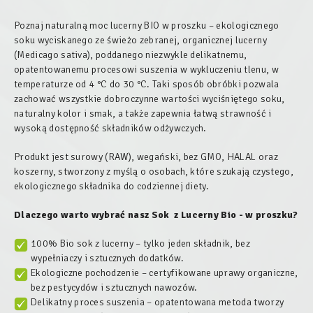
Poznaj naturalną moc lucerny BIO w proszku – ekologicznego
soku wyciskanego ze świeżo zebranej, organicznej lucerny
(Medicago sativa), poddanego niezwykle delikatnemu,
opatentowanemu procesowi suszenia w wykluczeniu tlenu, w
temperaturze od 4 °C do 30 °C. Taki sposób obróbki pozwala
zachować wszystkie dobroczynne wartości wyciśniętego soku,
naturalny kolor i smak, a także zapewnia łatwą strawność i
wysoką dostępność składników odżywczych.
Produkt jest surowy (RAW), wegański, bez GMO, HALAL oraz
koszerny, stworzony z myślą o osobach, które szukają czystego,
ekologicznego składnika do codziennej diety.
Dlaczego warto wybrać nasz
Sok z Lucerny Bio
- w proszku
?
100% Bio sok z lucerny – tylko jeden składnik, bez
wypełniaczy i sztucznych dodatków.
Ekologiczne pochodzenie – certyfikowane uprawy organiczne,
bez pestycydów i sztucznych nawozów.
Delikatny proces suszenia – opatentowana metoda tworzy