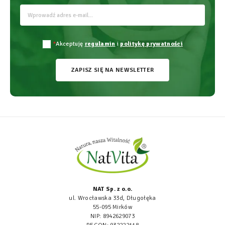
*
Akceptuję
regulamin
i
politykę prywatności
ZAPISZ SIĘ NA NEWSLETTER
NAT Sp. z o.o.
ul. Wrocławska 33d, Długołęka
55-095 Mirków
NIP: 8942629073