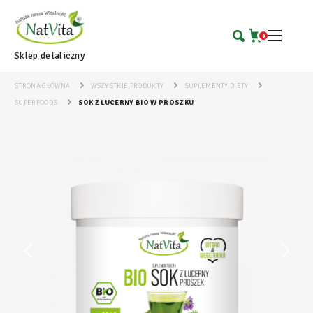
0
Sklep detaliczny
STRONA GŁÓWNA
WSZYSTKIE PRODUKTY
SUPLEMENTY DIETY
SUPERFOODS
SOK Z LUCERNY BIO W PROSZKU