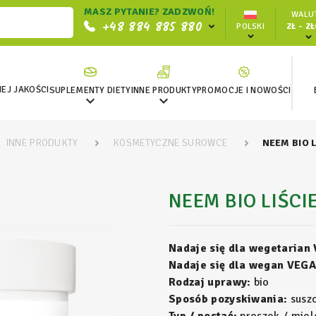
MASZ PYTANIE? ZADZWOŃ!
WALUT
+48 884 885 880
POLSKI
ZŁ - Z
EJ JAKOŚCI
SUPLEMENTY DIETY
INNE PRODUKTY
PROMOCJE I NOWOŚCI


INNE PRODUKTY
KOSMETYCZNE SUROWCE
NEEM BIO 
NEEM BIO LIŚCI
Nadaje się dla wegetarian
Nadaje się dla wegan VEGA
Rodzaj uprawy:
bio
Sposób pozyskiwania:
susz