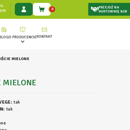
A:
PRZEJDŹ NA
0
ŁOTY
HURTOWNIĘ B2B
KONTAKT
BLOG
O PRODUCENCIE

LIŚCIE MIELONE
E MIELONE
 VEGE:
tak
N:
tak
one