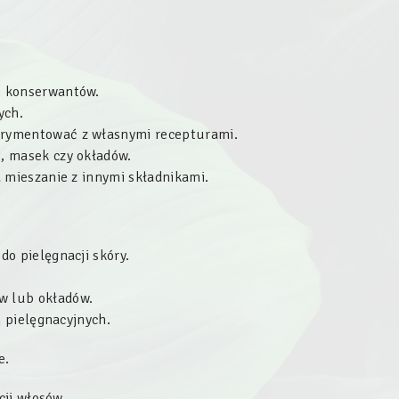
i konserwantów.
ych.
erymentować z własnymi recepturami.
, masek czy okładów.
 mieszanie z innymi składnikami.
o pielęgnacji skóry.
w lub okładów.
h pielęgnacyjnych.
e.
cji włosów.