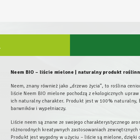
U
Neem BIO – liście mielone | naturalny produkt roślin
Neem, znany również jako „drzewo życia”, to roślina ceni
liście Neem BIO mielone pochodzą z ekologicznych upraw 
ich naturalny charakter. Produkt jest w 100% naturalny,
barwników i wypełniaczy.
Liście neem są znane ze swojego charakterystycznego aro
różnorodnych kreatywnych zastosowaniach zewnętrznych w
Produkt jest wygodny w użyciu – liście są mielone, dzięki