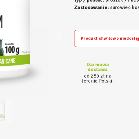
Typ / postać:
proszek / miel
Zastosowanie:
surowiec ko
Produkt chwilowo niedostę
Darmowa
dostawa
od 250 zł na
terenie Polski!