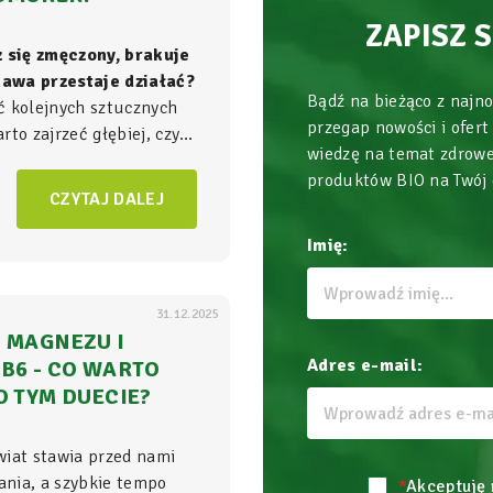
ZAPISZ 
z się zmęczony, brakuje
 kawa przestaje działać?
Bądź na bieżąco z najn
ć kolejnych sztucznych
przegap nowości i ofert
to zajrzeć głębiej, czyli
wiedzę na temat zdrowe
ła energii w Twoim
produktów BIO na Twój
am, gdzie na poziomie
CZYTAJ DALEJ
zgrywa się cała
gra o
Imię:
31.12.2025
 MAGNEZU I
Adres e-mail:
B6 - CO WARTO
O TYM DUECIE?
wiat stawia przed nami
nia, a szybkie tempo
*
Akceptuję