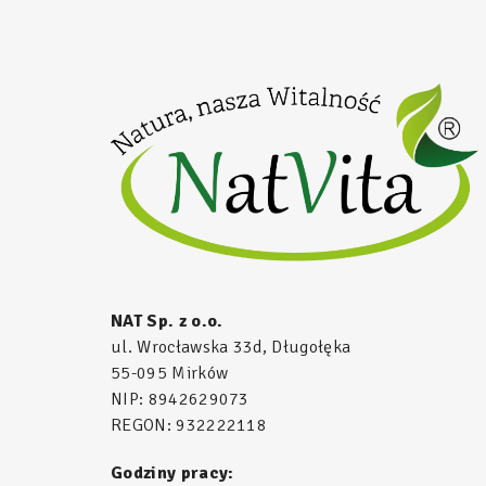
NAT Sp. z o.o.
ul. Wrocławska 33d, Długołęka
55-095 Mirków
NIP: 8942629073
REGON: 932222118
Godziny pracy: