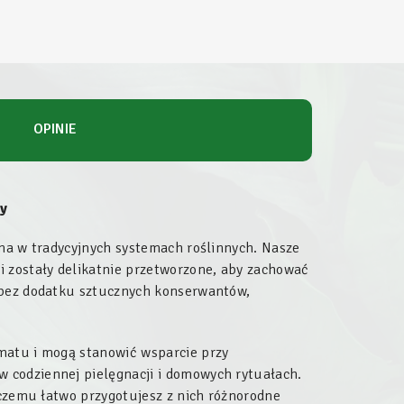
OPINIE
ny
ona w tradycyjnych systemach roślinnych. Nasze
i zostały delikatnie przetworzone, aby zachować
 bez dodatku sztucznych konserwantów,
matu i mogą stanowić wsparcie przy
 codziennej pielęgnacji i domowych rytuałach.
 czemu łatwo przygotujesz z nich różnorodne