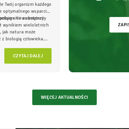
 że Twój organizm każdego
je optymalnego wsparcia,
ełnię sił i wewnętrzny
połączenie substancji
ZAPI
t wynikiem wieloletnich
, jak natura może
z biologią człowieka.
gnezu i witamina B6
to
NatVita traktujemy jako
CZYTAJ DALEJ
adomego wspierania
czący wysoką skuteczność
bezpieczeństwem
WIĘCEJ AKTUALNOŚCI