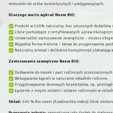
mieszanki do celów kosmetycznych i pielęgnacyjnych.
Dlaczego warto wybrać Neem BIO:
Produkt w 100% naturalny, bez sztucznych dodatków 
Liście pochodzące z certyfikowanych upraw ekologiczn
Uniwersalne zastosowanie zewnętrzne – możesz eksp
Wygodna forma mielona – łatwa do przygotowania past
Naturalny aromat i delikatna konsystencja ułatwiająca
Zastosowanie zewnętrzne
Neem BIO
:
Dodawanie do masek i past roślinnych przeznaczonych d
Wzbogacanie kąpieli w naturalne składniki roślinne.
Przygotowywanie domowych kosmetyków, np. peelingó
Łączenie z innymi ziołami i olejami roślinnymi w celac
Skład:
100 % Bio neem (
Azadirachta indica
) liście mielon
Propozycja zużycia:
zewnętrznie jako środek do pielęgna