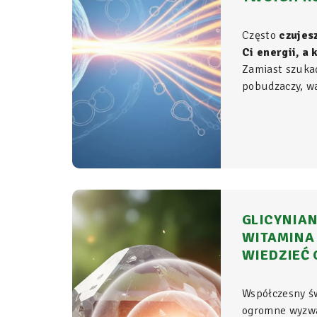
Często
czujes
Ci energii, a
Zamiast szuka
pobudzaczy, war
do samego źród
organizmie - t
komórkowym ro
witalność.
GLICYNIAN
WITAMINA 
WIEDZIEĆ 
Współczesny ś
ogromne wyzwa