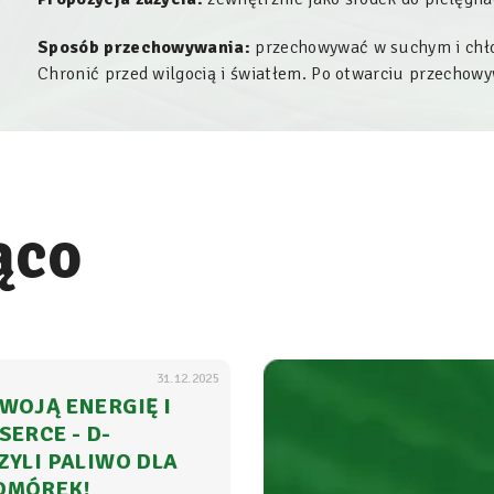
Sposób przechowywania:
przechowywać w suchym i chło
Chronić przed wilgocią i światłem. Po otwarciu przecho
ąco
31.12.2025
WOJĄ ENERGIĘ I
SERCE - D-
ZYLI PALIWO DLA
OMÓREK!