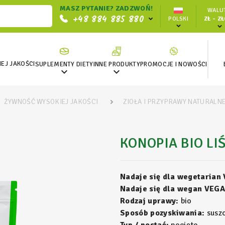
MASZ PYTANIE? ZADZWOŃ!
WALUT
+48 884 885 880
POLSKI
ZŁ - Z
EJ JAKOŚCI
SUPLEMENTY DIETY
INNE PRODUKTY
PROMOCJE I NOWOŚCI


ŻYWNOŚĆ WYSOKIEJ JAKOŚCI
ZIOŁA I PRZYPRAWY NATURALN
KONOPIA BIO LI
Nadaje się dla wegetarian
Nadaje się dla wegan VEGA
Rodzaj uprawy:
bio
Sposób pozyskiwania:
susz