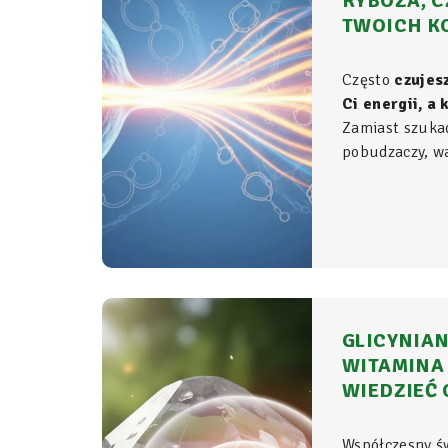
RYBOZA, C
TWOICH K
Często
czujes
Ci energii, a
Zamiast szuka
pobudzaczy, war
do samego źród
organizmie - t
komórkowym ro
witalność.
GLICYNIAN
WITAMINA 
WIEDZIEĆ 
Współczesny ś