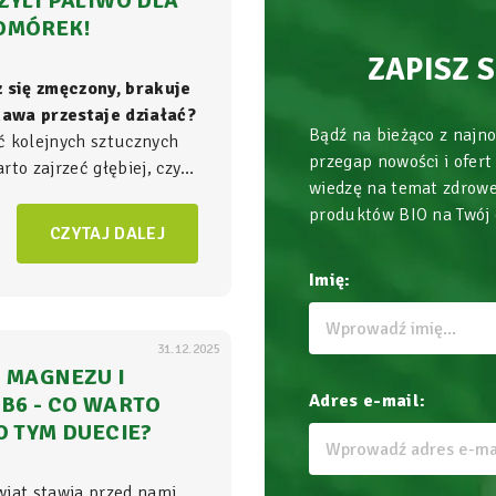
ZYLI PALIWO DLA
OMÓREK!
ZAPISZ 
z się zmęczony, brakuje
 kawa przestaje działać?
Bądź na bieżąco z najn
ć kolejnych sztucznych
przegap nowości i ofert
to zajrzeć głębiej, czyli
wiedzę na temat zdrowe
ła energii w Twoim
produktów BIO na Twój
am, gdzie na poziomie
CZYTAJ DALEJ
zgrywa się cała
gra o
Imię:
31.12.2025
 MAGNEZU I
Adres e-mail:
B6 - CO WARTO
O TYM DUECIE?
wiat stawia przed nami