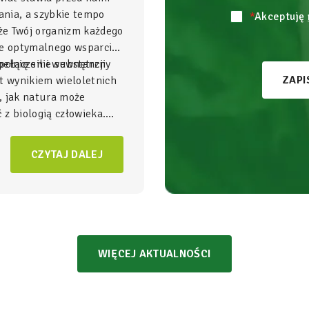
nia, a szybkie tempo
*
Akceptuję
 że Twój organizm każdego
je optymalnego wsparcia,
ełnię sił i wewnętrzny
połączenie substancji
ZAPI
t wynikiem wieloletnich
, jak natura może
z biologią człowieka.
gnezu i witamina B6
to
NatVita traktujemy jako
CZYTAJ DALEJ
adomego wspierania
czący wysoką skuteczność
bezpieczeństwem
WIĘCEJ AKTUALNOŚCI