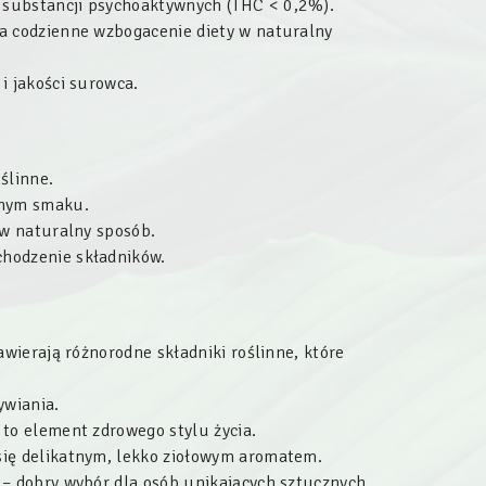
 substancji psychoaktywnych (THC < 0,2%).
a codzienne wzbogacenie diety w naturalny
i jakości surowca.
ślinne.
tnym smaku.
 w naturalny sposób.
hodzenie składników.
awierają różnorodne składniki roślinne, które
ywiania.
 to element zdrowego stylu życia.
się delikatnym, lekko ziołowym aromatem.
 – dobry wybór dla osób unikających sztucznych