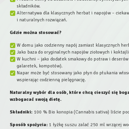
składników.
Alternatywa dla klasycznych herbat i napojów – cieka
i naturalnych rozwiązań.
Gdzie można stosować?
W domu jako codzienny napój zamiast klasycznych her
Jako baza do oryginalnych napojów ziołowych i koktajli
W kuchni – jako dodatek smakowy do potraw i deserów
galaretek, kompotów).
Napar może być stosowany jako płyn do płukania włosó
wspierając codzienną pielęgnację.
Naturalny wybór dla osób, które chcą cieszyć się bo
wzbogacać swoją dietę.
Składniki:
100 % Bio konopia (
Cannabis sativa
) liście p
Sposób spożycia:
1 łyżkę suszu zalać 250 ml wrzącej wod