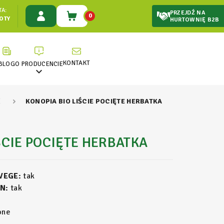
A:
PRZEJDŹ NA
0
ŁOTY
HURTOWNIĘ B2B
KONTAKT
BLOG
O PRODUCENCIE

E
KONOPIA BIO LIŚCIE POCIĘTE HERBATKA
ŚCIE POCIĘTE HERBATKA
 VEGE:
tak
N:
tak
one