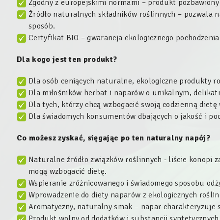
Zgodny z europejskimi normami – produkt pozbawiony
Źródło naturalnych składników roślinnych – pozwala n
sposób.
Certyfikat BIO – gwarancja ekologicznego pochodzenia 
Dla kogo jest ten produkt?
Dla osób ceniących naturalne, ekologiczne produkty ro
Dla miłośników herbat i naparów o unikalnym, delika
Dla tych, którzy chcą wzbogacić swoją codzienną dietę
Dla świadomych konsumentów dbających o jakość i poc
Co możesz zyskać, sięgając po ten naturalny napój?
Naturalne źródło związków roślinnych - liście konopi z
mogą wzbogacić dietę.
Wspieranie zróżnicowanego i świadomego sposobu odż
Wprowadzenie do diety naparów z ekologicznych roślin
Aromatyczny, naturalny smak – napar charakteryzuje 
Produkt wolny od dodatków i substancji syntetycznych