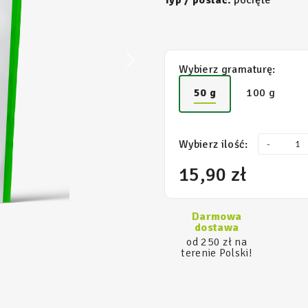
Typ / postać:
pocięte
Wybierz gramaturę:
50 g
100 g
Wybierz ilość:
-
15,90 zł
Darmowa
dostawa
od 250 zł na
terenie Polski!