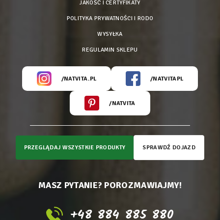
JAKOŚĆ I CERTYFIKATY
POLITYKA PRYWATNOŚCI I RODO
WYSYŁKA
REGULAMIN SKLEPU
/NATVITA.PL
/NATVITAPL
/NATVITA
PRZEGLĄDAJ WSZYSTKIE PRODUKTY
SPRAWDŹ DOJAZD
MASZ PYTANIE? POROZMAWIAJMY!
+48 884 885 880