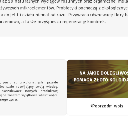
 aż 19 naturalnych wyciągów roślinnych oraz organicznej melas
odżywczych mikroelementów. Probiotyki pochodzą z ekologiczny
 do jelit i działa niemal od razu. Przywraca równowagę flory 
arzeniowo, a także przyśpiesza regenerację komórek.
NA JAKIE DOLEGLIWO
POMAGA ZŁOTO KOLOID
a, pasjonat funkcjonalnych i przede
w, stale rozwijający swoją wiedzę.
 poszukiwacz nowych produktów,
sące zarazem wyjątkowe właściwości.
mego życia.
Poprzedni wpis