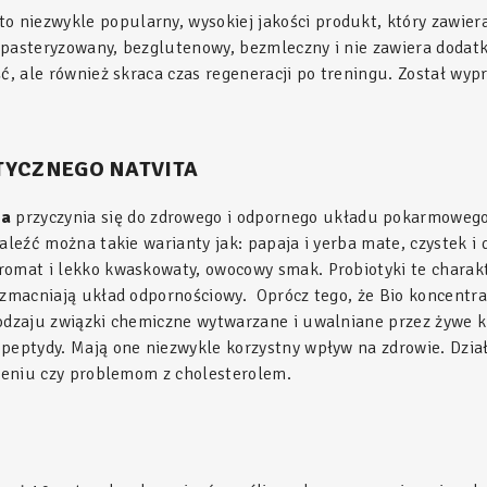
to niezwykle popularny, wysokiej jakości produkt, który zawiera
 niepasteryzowany, bezglutenowy, bezmleczny i nie zawiera dod
ość, ale również skraca czas regeneracji po treningu. Został 
TYCZNEGO NATVITA
ta
przyczynia się do zdrowego i odpornego układu pokarmowego.
aleźć można takie warianty jak: papaja i yerba mate, czystek i 
romat i lekko kwaskowaty, owocowy smak. Probiotyki te charakt
wzmacniają układ odpornościowy. Oprócz tego, że Bio koncentrat
odzaju związki chemiczne wytwarzane i uwalniane przez żywe k
opeptydy. Mają one niezwykle korzystny wpływ na zdrowie. Dzia
nieniu czy problemom z cholesterolem.