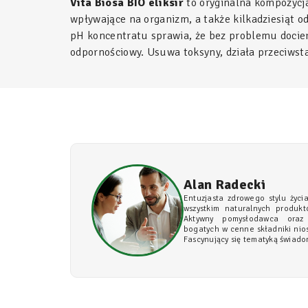
Vita Biosa BIO eliksir
to oryginalna kompozycja
wpływające na organizm, a także kilkadziesiąt 
pH koncentratu sprawia, że bez problemu dociera
odpornościowy. Usuwa toksyny, działa przeciwst
Alan Radecki
Entuzjasta zdrowego stylu życi
wszystkim naturalnych produktó
Aktywny pomysłodawca oraz
bogatych w cenne składniki nio
Fascynujący się tematyką świado