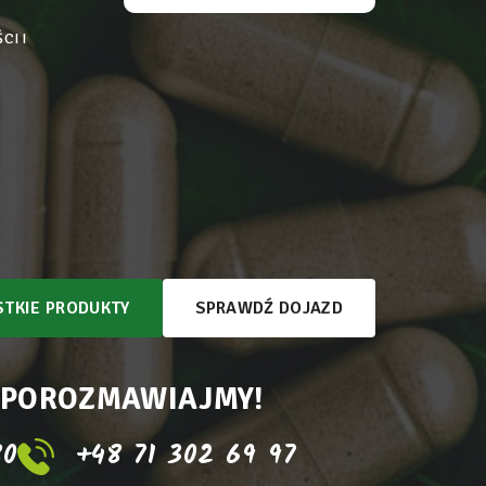
CI I
TKIE PRODUKTY
SPRAWDŹ DOJAZD
 POROZMAWIAJMY!
80
+48 71 302 69 97