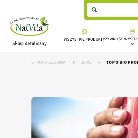
ŻYWNOŚĆ WYSOKI
WSZYSTKIE PRODUKTY

Sklep detaliczny
STRONA GŁÓWNA
BLOG
TOP 3 BIO P