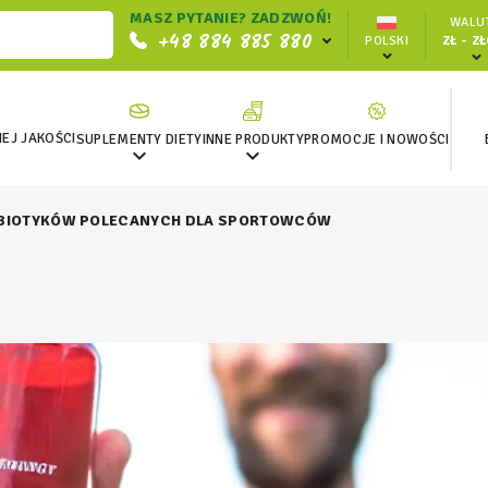
MASZ PYTANIE? ZADZWOŃ!
WALUT
+48 884 885 880
POLSKI
ZŁ - Z
EJ JAKOŚCI
SUPLEMENTY DIETY
INNE PRODUKTY
PROMOCJE I NOWOŚCI


ROBIOTYKÓW POLECANYCH DLA SPORTOWCÓW