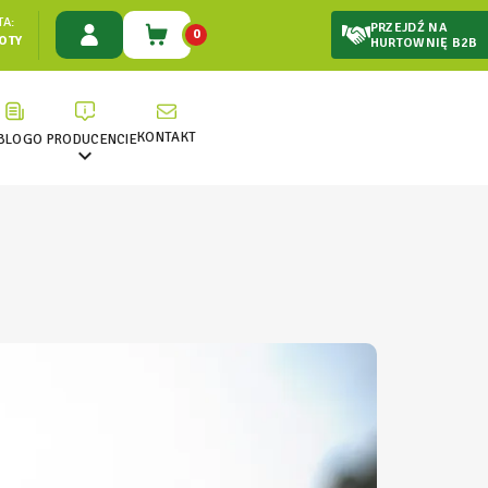
A:
PRZEJDŹ NA
0
ŁOTY
HURTOWNIĘ B2B
KONTAKT
BLOG
O PRODUCENCIE
