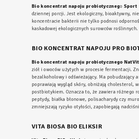
Bio koncentrat napoju probiotyczneg
o
Sport
dziennej porcji. Jest ekologiczny, bioaktywny,
koncentracie bakterii nie tylko podnosi odporn
kaskadowej ekologicznych surowców roślinnych.
BIO KONCENTRAT NAPOJU PRO BIO
Bio koncentrat napoju probiotycznego
NatVi
ziół i owoców użytych w procesie fermentacji. Zn
bezalkoholowy i odświeżający. Ma pobudzający a
poprawiają wygląd skóry, obniżają cholesterol, 
postbiotykiem. Oznacza to, że zawiera różnego r
peptydy, białka błonowe, polisacharydy czy mur
zmniejszają ryzyko otyłości, zapobiegają nadciś
VITA BIOSA BIO ELIKSIR