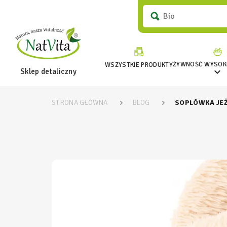
ŻYWNOŚĆ WYSOKI
WSZYSTKIE PRODUKTY

Sklep detaliczny
STRONA GŁÓWNA
BLOG
SOPLÓWKA JE