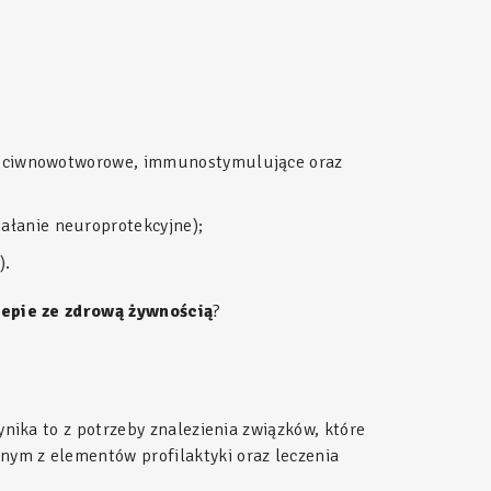
przeciwnowotworowe, immunostymulujące oraz
ałanie neuroprotekcyjne);
).
lepie ze zdrową żywnością
?
ynika to z potrzeby znalezienia związków, które
nym z elementów profilaktyki oraz leczenia