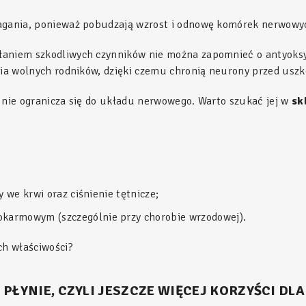
magania, ponieważ pobudzają wzrost i odnowę komórek nerwowyc
łaniem szkodliwych czynników nie można zapomnieć o antyoksy
ania wolnych rodników, dzięki czemu chronią neurony przed usz
 nie ogranicza się do układu nerwowego. Warto szukać jej w
sk
 we krwi oraz ciśnienie tętnicze;
armowym (szczególnie przy chorobie wrzodowej).
ch właściwości?
YNIE, CZYLI JESZCZE WIĘCEJ KORZYŚCI DLA 