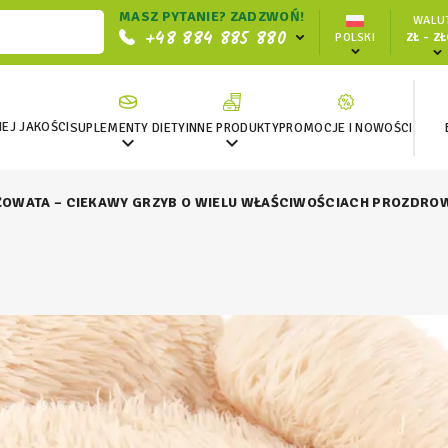
MASZ PYTANIE? ZADZWOŃ!
WALUT
+48 884 885 880
POLSKI
ZŁ - Z
EJ JAKOŚCI
SUPLEMENTY DIETY
INNE PRODUKTY
PROMOCJE I NOWOŚCI


ŻOWATA – CIEKAWY GRZYB O WIELU WŁAŚCIWOŚCIACH PROZDR