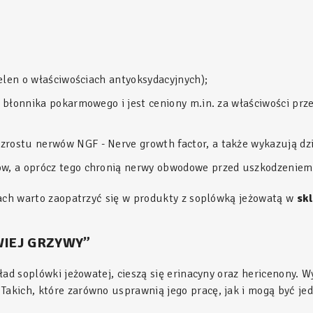
selen o właściwościach antyoksydacyjnych);
ji błonnika pokarmowego i jest ceniony m.in. za właściwości 
rostu nerwów NGF - Nerve growth factor, a także wykazują dzi
ów, a oprócz tego chronią nerwy obwodowe przed uszkodzeniem
iach warto zaopatrzyć się w produkty z soplówką jeżowatą w
sk
IEJ GRZYWY”
ad soplówki jeżowatej, cieszą się erinacyny oraz hericenony. W
kich, które zarówno usprawnią jego pracę, jak i mogą być jed