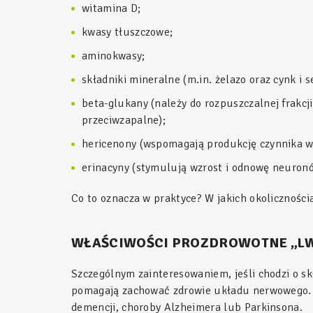
witamina D;
kwasy tłuszczowe;
aminokwasy;
składniki mineralne (m.in. żelazo oraz cynk i 
beta-glukany (należy do rozpuszczalnej frakc
przeciwzapalne);
hericenony (wspomagają produkcję czynnika wz
erinacyny (stymulują wzrost i odnowę neuron
Co to oznacza w praktyce? W jakich okolicznośc
WŁAŚCIWOŚCI PROZDROWOTNE „LW
Szczególnym zainteresowaniem, jeśli chodzi o skł
pomagają zachować zdrowie układu nerwowego. Ta
demencji, choroby Alzheimera lub Parkinsona.