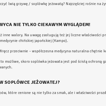
aczyć lwią grzywę / soplówkę jeżowatą? Najczęściej rośnie na 
HWYCA NIE TYLKO CIEKAWYM WYGLĄDEM!
 inne walory. Na uwagę zasługują też jej liczne właściwości pr
 medycynie chińskiej japońskiej (Kampo).
 Wręcz przeciwnie – współczesna medycyna naturalna chętnie ko
to możliwe, skoro soplówka jeżowata jest pod ścisłą ochroną
wanych.
Ę W SOPLÓWCE JEŻOWATEJ?
ów, które cenione są nie tylko za smak, ale i właściwości proz