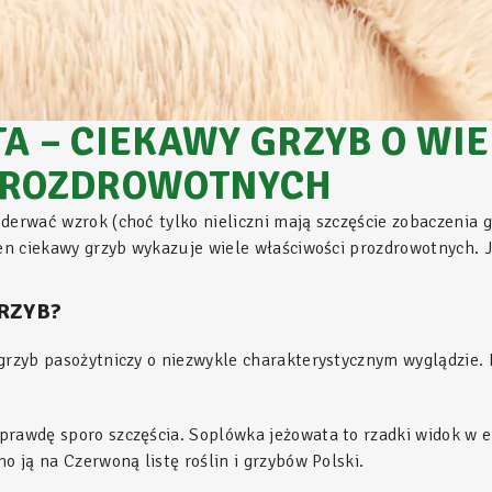
 – CIEKAWY GRZYB O WIE
PROZDROWOTNYCH
derwać wzrok (choć tylko nieliczni mają szczęście zobaczenia 
Ten ciekawy grzyb wykazuje wiele właściwości prozdrowotnych. 
RZYB?
 grzyb pasożytniczy o niezwykle charakterystycznym wyglądzie.
rawdę sporo szczęścia. Soplówka jeżowata to rzadki widok w eu
o ją na Czerwoną listę roślin i grzybów Polski.