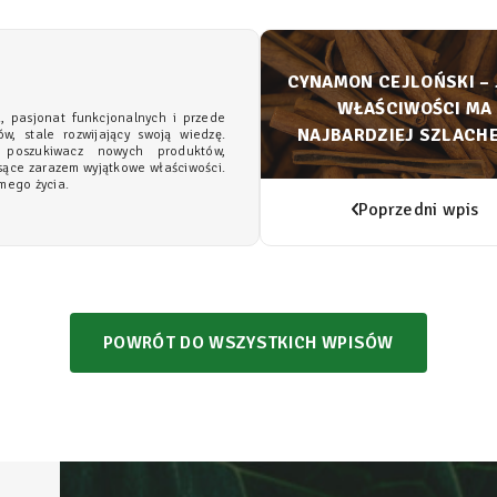
CYNAMON CEJLOŃSKI – 
WŁAŚCIWOŚCI MA
a, pasjonat funkcjonalnych i przede
NAJBARDZIEJ SZLACH
w, stale rozwijający swoją wiedzę.
 poszukiwacz nowych produktów,
ODMIANA CYNAMON
sące zarazem wyjątkowe właściwości.
mego życia.
Poprzedni wpis
POWRÓT DO WSZYSTKICH WPISÓW