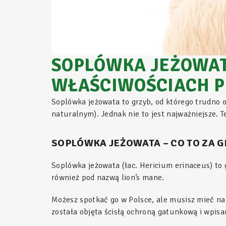
SOPLÓWKA JEŻOWATA
WŁAŚCIWOŚCIACH 
Soplówka jeżowata to grzyb, od którego trudno o
naturalnym). Jednak nie to jest najważniejsze. 
SOPLÓWKA JEŻOWATA – CO TO ZA G
Soplówka jeżowata (łac. Hericium erinaceus) to
również pod nazwą lion’s mane.
Możesz spotkać go w Polsce, ale musisz mieć nap
została objęta ścisłą ochroną gatunkową i wpisan