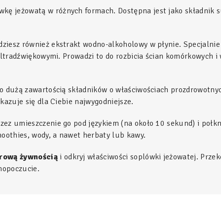
wkę jeżowatą w różnych formach. Dostępna jest jako składnik 
dziesz również ekstrakt wodno-alkoholowy w płynie. Specjalnie
ultradźwiękowymi. Prowadzi to do rozbicia ścian komórkowych i 
ko dużą zawartością składników o właściwościach prozdrowotnyc
kazuje się dla Ciebie najwygodniejsze.
ez umieszczenie go pod językiem (na około 10 sekund) i połknię
moothies, wody, a nawet herbaty lub kawy.
drową żywnością
i odkryj właściwości soplówki jeżowatej. Przek
mopoczucie.