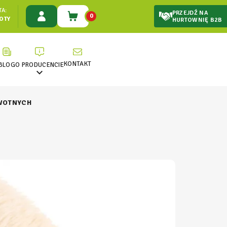
A:
PRZEJDŹ NA
0
ŁOTY
HURTOWNIĘ B2B
KONTAKT
BLOG
O PRODUCENCIE

OWOTNYCH