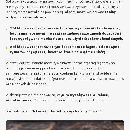
Sól od wieków gości w naszych kuchniach, choć raczej zbyt wiele o niej
nie myślimy - to najbardziej podstawowa przyprawa, ale okazuje się, że
jeśli wybierzemy taką odpowiedniej jakości, może wykazywać
realny
wpływ na nasze zdrowie
.
Sól kłodawska jest znacznie lepszym wyborem niż ta klasyczna,
kuchenna, ponieważ nie zawiera żadnych sztucznych dodatków i
jest wydobywana mechaniczne, bez użycia środków chemicznych.
Sól kłodawska jest świetnym dodatkiem do kąpieli i domowych
rytuałów odprężenia, świetnie działa na mięśnie i skórę.
W erze większej świadomości żywieniowej coraz częściej sięgamy po
produkty jak najmniej przetworzone i właśnie dlatego rośnie
zainteresowanie
naturalną solą kłodawską
, która nie tylko idealnie
nadaje się jako dodatek do żywności, ale znajduje także zastosowanie w
wielu innych dziedzinach.
W dzisiejszym wpisie opowiemy, czym ta
wydobywana w Polsce,
nierafinowana
, różni się od klasycznej białej soli kuchennej.
Sprawdź także: “
4 korzyści kąpieli solnych z solą Epsom
”.