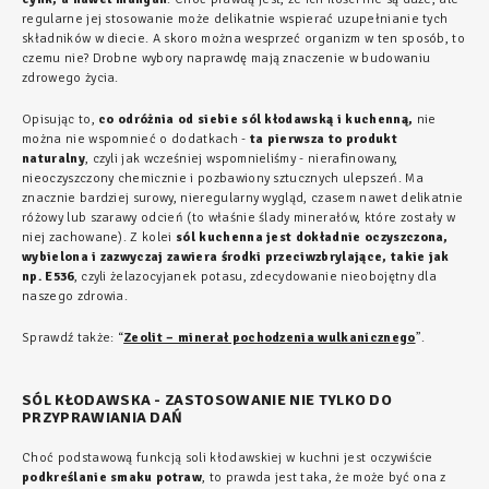
regularne jej stosowanie może delikatnie wspierać uzupełnianie tych
składników w diecie. A skoro można wesprzeć organizm w ten sposób, to
czemu nie? Drobne wybory naprawdę mają znaczenie w budowaniu
zdrowego życia.
Opisując to,
co odróżnia od siebie sól kłodawską i kuchenną,
nie
można nie wspomnieć o dodatkach -
ta pierwsza to produkt
naturalny
, czyli jak wcześniej wspomnieliśmy - nierafinowany,
nieoczyszczony chemicznie i pozbawiony sztucznych ulepszeń. Ma
znacznie bardziej surowy, nieregularny wygląd, czasem nawet delikatnie
różowy lub szarawy odcień (to właśnie ślady minerałów, które zostały w
niej zachowane). Z kolei
sól kuchenna jest dokładnie oczyszczona,
wybielona i zazwyczaj zawiera środki przeciwzbrylające, takie jak
np. E536
, czyli żelazocyjanek potasu, zdecydowanie nieobojętny dla
naszego zdrowia.
Sprawdź także: “
Zeolit – minerał pochodzenia wulkanicznego
”.
SÓL KŁODAWSKA - ZASTOSOWANIE NIE TYLKO DO
PRZYPRAWIANIA DAŃ
Choć podstawową funkcją soli kłodawskiej w kuchni jest oczywiście
podkreślanie smaku potraw
, to prawda jest taka, że może być ona z