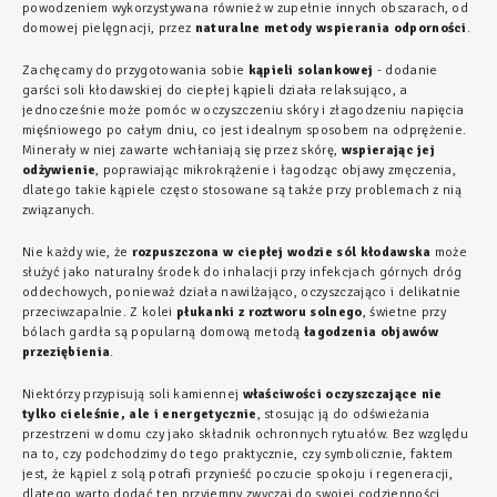
powodzeniem wykorzystywana również w zupełnie innych obszarach, od
domowej pielęgnacji, przez
naturalne metody wspierania odporności
.
Zachęcamy do przygotowania sobie
kąpieli solankowej
- dodanie
garści soli kłodawskiej do ciepłej kąpieli działa relaksująco, a
jednocześnie może pomóc w oczyszczeniu skóry i złagodzeniu napięcia
mięśniowego po całym dniu, co jest idealnym sposobem na odprężenie.
Minerały w niej zawarte wchłaniają się przez skórę,
wspierając jej
odżywienie
, poprawiając mikrokrążenie i łagodząc objawy zmęczenia,
dlatego takie kąpiele często stosowane są także przy problemach z nią
związanych.
Nie każdy wie, że
rozpuszczona w ciepłej wodzie sól kłodawska
może
służyć jako naturalny środek do inhalacji przy infekcjach górnych dróg
oddechowych, ponieważ działa nawilżająco, oczyszczająco i delikatnie
przeciwzapalnie. Z kolei
płukanki z roztworu solnego
, świetne przy
bólach gardła są popularną domową metodą
łagodzenia objawów
przeziębienia
.
Niektórzy przypisują soli kamiennej
właściwości oczyszczające nie
tylko cieleśnie, ale i energetycznie
, stosując ją do odświeżania
przestrzeni w domu czy jako składnik ochronnych rytuałów. Bez względu
na to, czy podchodzimy do tego praktycznie, czy symbolicznie, faktem
jest, że kąpiel z solą potrafi przynieść poczucie spokoju i regeneracji,
dlatego warto dodać ten przyjemny zwyczaj do swojej codzienności.