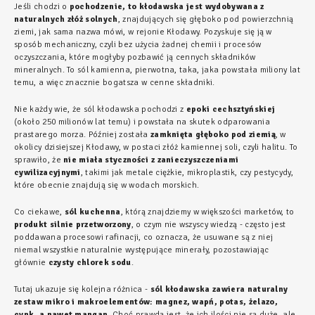
Jeśli chodzi o
pochodzenie, to kłodawska jest wydobywana z
naturalnych złóż solnych
, znajdujących się głęboko pod powierzchnią
ziemi, jak sama nazwa mówi, w rejonie Kłodawy. Pozyskuje się ją w
sposób mechaniczny, czyli bez użycia żadnej chemii i procesów
oczyszczania, które mogłyby pozbawić ją cennych składników
mineralnych. To sól kamienna, pierwotna, taka, jaka powstała miliony lat
temu, a więc znacznie bogatsza w cenne składniki.
Nie każdy wie, że sól kłodawska pochodzi z
epoki cechsztyńskiej
(około 250 milionów lat temu) i powstała na skutek odparowania
prastarego morza. Później została
zamknięta głęboko pod ziemią
, w
okolicy dzisiejszej Kłodawy, w postaci złóż kamiennej soli, czyli halitu. To
sprawiło, że
nie miała styczności z zanieczyszczeniami
cywilizacyjnymi
, takimi jak metale ciężkie, mikroplastik, czy pestycydy,
które obecnie znajdują się w wodach morskich.
Co ciekawe,
sól kuchenna
, którą znajdziemy w większości marketów, to
produkt silnie przetworzony
, o czym nie wszyscy wiedzą - często jest
poddawana procesowi rafinacji, co oznacza, że usuwane są z niej
niemal wszystkie naturalnie występujące minerały, pozostawiając
głównie
czysty chlorek sodu
.
Tutaj ukazuje się kolejna różnica -
sól kłodawska zawiera naturalny
zestaw mikro i makroelementów: magnez, wapń, potas, żelazo,
cynk, a nawet mangan
. Choć prawdą jest, że ich ilości nie są duże, ale