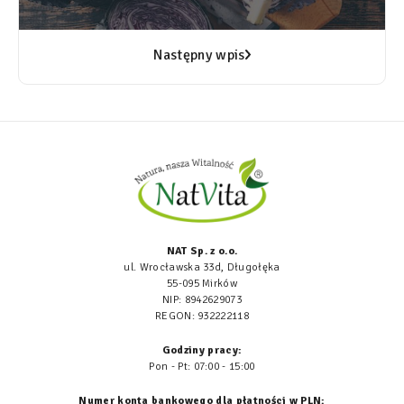
Następny wpis
NAT Sp. z o.o.
ul. Wrocławska 33d, Długołęka
55-095 Mirków
NIP: 8942629073
REGON: 932222118
Godziny pracy:
Pon - Pt: 07:00 - 15:00
Numer konta bankowego dla płatności w PLN: