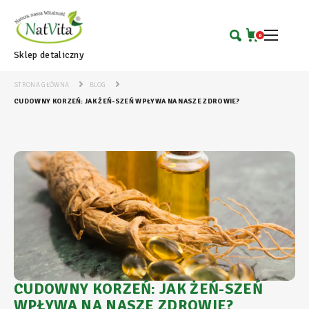
0
Sklep detaliczny
STRONA GŁÓWNA
BLOG
CUDOWNY KORZEŃ: JAK ŻEŃ-SZEŃ WPŁYWA NA NASZE ZDROWIE?
CUDOWNY KORZEŃ: JAK ŻEŃ-SZEŃ
WPŁYWA NA NASZE ZDROWIE?