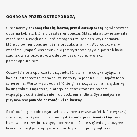
OCHRONA PRZED OSTEOPOROZĄ
Ginsenozydy
chronią tkankę kostną przed osteoporozą
: tę właściwość
docenią kobiety, które przeszły menopauzę. Składniki aktywne zawarte
w żeń-szeniu zwiększają ilość estrogenu w kościach, czyli hormonu,
którego po menopauzie już nie produkują jajniki. Wyprodukowany
wcześniej „zapas” estrogenu nie jest wystarczający dla potrzeb kości,
stąd tak wiele przypadków osteoporozy u kobiet w wieku
pomenopauzalnym.
Oczywiście osteoporoza to przypadłość, która nie dotyka wyłącznie
kobiet: osteoporoza menopauzalna to tylko jeden z kilku typów tego
schorzenia. Warto więc podkreślić, że ginsenozydy ochraniają tkankę
kostną także u mężczyzn, dlatego polecamy również panom
włączyć produkt z żeńszeniem do codziennej diety. Systematycznie
przyjmowany
pomoże chronić układ kostny
.
Spośród innych dobroczynnych dla zdrowia właściwości, które wykazuje
żeń-szeń, należy wymienić choćby
działanie przeciwmiażdżycowe
,
hamowanie rozwoju cukrzycy poprzez obniżenie stężenia glukozy we
krwi oraz pozytywny wpływ na układ krążenia i pracę wątroby.