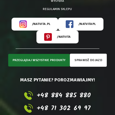
WYSYŁKA
REGULAMIN SKLEPU
/NATVITA.PL
/NATVITAPL
/NATVITA
PRZEGLĄDAJ WSZYSTKIE PRODUKTY
SPRAWDŹ DOJAZD
MASZ PYTANIE? POROZMAWIAJMY!
+48 884 885 880
+48 71 302 69 97