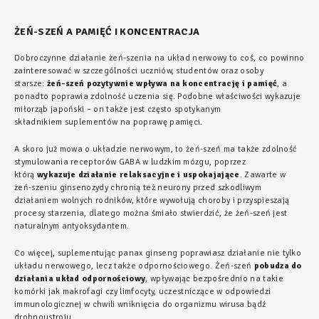
ŻEŃ-SZEŃ A PAMIĘĆ I KONCENTRACJA
Dobroczynne działanie żeń-szenia na układ nerwowy to coś, co powinno
zainteresować w szczególności uczniów, studentów oraz osoby
starsze:
żeń-szeń pozytywnie wpływa na koncentrację i pamięć
, a
ponadto poprawia zdolność uczenia się. Podobne właściwości wykazuje
miłorząb japoński – on także jest często spotykanym
składnikiem suplementów na poprawę pamięci.
A skoro już mowa o układzie nerwowym, to żeń-szeń ma także zdolność
stymulowania receptorów GABA w ludzkim mózgu, poprzez
którą
wykazuje działanie relaksacyjne i uspokajające
. Zawarte w
żeń-szeniu ginsenozydy chronią też neurony przed szkodliwym
działaniem wolnych rodników, które wywołują choroby i przyspieszają
procesy starzenia, dlatego można śmiało stwierdzić, że żeń-szeń jest
naturalnym antyoksydantem.
Co więcej, suplementując
panax ginseng
poprawiasz działanie nie tylko
układu nerwowego, lecz także odpornościowego. Żeń-szeń
pobudza do
działania układ odpornościowy
, wpływając bezpośrednio na takie
komórki jak makrofagi czy limfocyty, uczestniczące w odpowiedzi
immunologicznej w chwili wniknięcia do organizmu wirusa bądź
drobnoustroju.