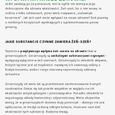
Jedni uważają go za panaceum, inni w ogóle nie wierzą w jego
dobroczynne dla zdrowia właściwości. Żeń-szeń, bo o nim mowa, to
roślina o kilku odmianach, przez wielu nazywana „cudownym
korzeniem”. Jak żeń-szeń może wpływać na nasze zdrowie? Dziś piszemy
o niektórych korzyściach wynikających z suplementowania
panax
ginseng
.
JAKIE SUBSTANCJE CZYNNE ZAWIERA ŻEŃ-SZEŃ?
Tajemnica
pozytywnego wpływu żeń-szenia na zdrowie
tkwi w
ginsenozydach. Ginsenozydy są
unikalnymi substancjami czynnymi
–
występują wyłącznie w żeń-szeniach. Ginsenozydy to składniki aktywne,
których łącznie jest aż trzydzieści: najwięcej ich zawierają rośliny o
białym korzeniu, wobec czego stanowią najcenniejszą odmianę
żeńszenia.
Ginsenozydy od wielu lat są przedmiotem zainteresowania licznych
naukowców. Dzieje się tak przede wszystkim ze względu na ich
właściwości antyoksydacyjne i przeciwzapalne. Ponadto składniki te
wspomagają układy krwionośny i odpornościowy. Wielu ekspertów
wierzy, że w ginsenozydach drzemie duży potencjał – dlatego nie jest
wykluczone, że kiedyś zostaną odkryte kolejne, nieznane nam dziś
właściwości tych substancji. Badania trwają.