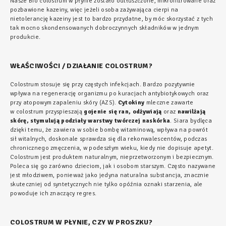
Nasze Bio colostrum w płynie zostało odtłuszczone, mikrofiltrowane oraz
pozbawione kazeiny, więc jeżeli osoba zażywająca cierpi na
nietolerancję kazeiny jest to bardzo przydatne, by móc skorzystać z tych
tak mocno skondensowanych dobroczynnych składników w jednym
produkcie.
WŁAŚCIWOŚCI / DZIAŁANIE COLOSTRUM?
Colostrum stosuje się przy częstych infekcjach. Bardzo pozytywnie
wpływa na regenerację organizmu po kuracjach antybiotykowych oraz
przy atopowym zapaleniu skóry (AZS).
Cytokiny
mleczne zawarte
w colostrum przyspieszają
gojenie się ran, odżywiają
oraz
nawilżają
skórę, stymulują podziały warstwy twórczej naskórka
. Siara bydlęca
dzięki temu, że zawiera w sobie bombę witaminową, wpływa na powrót
sił witalnych, doskonale sprawdza się dla rekonwalescentów, podczas
chronicznego zmęczenia, w podeszłym wieku, kiedy nie dopisuje apetyt.
Colostrum jest produktem naturalnym, nieprzetworzonym i bezpiecznym.
Poleca się go zarówno dzieciom, jak i osobom starszym. Często nazywane
jest młodziwem, ponieważ jako jedyna naturalna substancja, znacznie
skuteczniej od syntetycznych nie tylko opóźnia oznaki starzenia, ale
powoduje ich znaczący regres.
COLOSTRUM W PŁYNIE, CZY W PROSZKU?