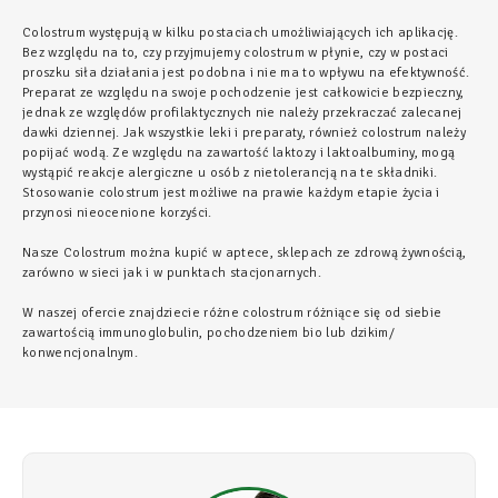
Colostrum występują w kilku postaciach umożliwiających ich aplikację.
Bez względu na to, czy przyjmujemy colostrum w płynie, czy w postaci
proszku siła działania jest podobna i nie ma to wpływu na efektywność.
Preparat ze względu na swoje pochodzenie jest całkowicie bezpieczny,
jednak ze względów profilaktycznych nie należy przekraczać zalecanej
dawki dziennej. Jak wszystkie leki i preparaty, również colostrum należy
popijać wodą. Ze względu na zawartość laktozy i laktoalbuminy, mogą
wystąpić reakcje alergiczne u osób z nietolerancją na te składniki.
Stosowanie colostrum jest możliwe na prawie każdym etapie życia i
przynosi nieocenione korzyści.
Nasze Colostrum można kupić w aptece, sklepach ze zdrową żywnością,
zarówno w sieci jak i w punktach stacjonarnych.
W naszej ofercie znajdziecie różne colostrum różniące się od siebie
zawartością immunoglobulin, pochodzeniem bio lub dzikim/
konwencjonalnym.