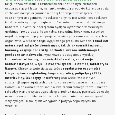
Dzięki rozwojowi nauki i zainteresowaniu naturalnymi metodami
wspomagającymi leczenie, na rynku występują produkty, które pomagają
zachować naszym organizmom dobrą kondycję oraz wesprzeć je z
codziennymi zmaganiami. Produktów na rynku jest wiele, lecz spektrum
ich działania są dosyć ubogie w porównaniu do naszego dzisiejszego
bohatera. Colostrum inaczej siara bydlęca wytwarzana w pierwszych
godzinach po porodzie. To unikalny,
naturalny
, bioaktywny surowiec,
najsilniej regenerujący, wpływający na wiele procesów zachodzących w
organizmie. W składzie tego wyjątkowego produktu wchodzi
ponad 250
naturalnych związków chemicznych
, takich jak
czynniki wzrostu,
hormony, enzymy, poliamidy, pochodne kwasów nukleinowych,
pochodne aminokwasów,
wyjątkowo biodostępne, o wysokiej
koncentracji
witaminy
, oraz
związki mineralne
,
substancje
bakteriostatyczne
, w tym:
laktoperoksydaza
,
laktenina
,
laktoferyna
i
lizozym
. Charakteryzuje się zawartością
regulatorów odporności
,
którymi są
immunoglobuliny
, bogate w
prolinę
,
polipetydy
(PRP)
,
interleukiny
,
leukocyty,
interferonγ
oraz wiele, wiele innych
substancji wspomagających organizm oraz zachodzące w nim procesy.
Colostrum doskonale radzi sobie w zwalczaniu różnego rodzaju bakterii
i drożdży. Hamuje występujące alergie, jednak należy pamiętać, że osoby
uczulone na produkty pochodzenia krowiego nie powinny spożywać
siary bydlęcej mimo jej niewiarygodnie pozytywnego wpływu na
organizm.